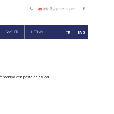
info@yapasyapi.com
0212
Bizi
656
takip
28
edin!
BAYİLER
İLETİŞİM
42 (6
TR
ENG
Hat)
a femenina con pasta de azúcar